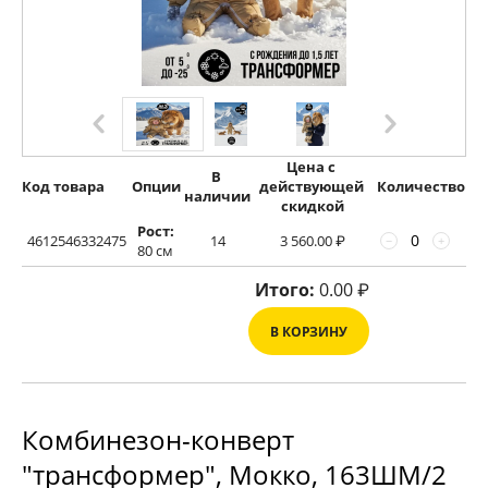
Цена с 
В 
Код товара
Опции
действующей 
Количество
наличии
скидкой
Рост:
4612546332475
14
3 560.00
₽
−
+
80 см
Итого:
0.00
₽
В КОРЗИНУ
Комбинезон-конверт
"трансформер", Мокко, 163ШМ/2