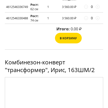
Рост:
4612546336749
1
3 560.00
₽
−
+
62 см
Рост:
4612546330488
1
3 560.00
₽
−
+
74 см
Итого:
0.00
₽
В КОРЗИНУ
Комбинезон-конверт
"трансформер", Ирис, 163ШМ/2