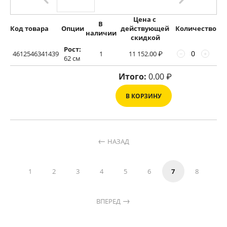
Цена с 
В 
Код товара
Опции
действующей 
Количество
наличии
скидкой
Рост:
4612546341439
1
11 152.00
₽
−
+
62 см
Итого:
0.00
₽
В КОРЗИНУ
НАЗАД
1
2
3
4
5
6
7
8
ВПЕРЕД