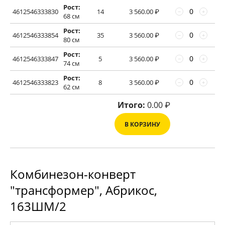
Рост:
4612546333830
14
3 560.00
₽
−
+
68 см
Рост:
4612546333854
35
3 560.00
₽
−
+
80 см
Рост:
4612546333847
5
3 560.00
₽
−
+
74 см
Рост:
4612546333823
8
3 560.00
₽
−
+
62 см
Итого:
0.00
₽
В КОРЗИНУ
Комбинезон-конверт
"трансформер", Абрикос,
163ШМ/2