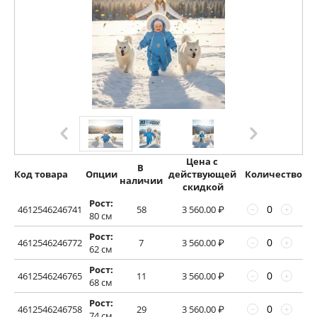
Цена с 
В 
Код товара
Опции
действующей 
Количество
наличии
скидкой
Рост:
4612546246741
58
3 560.00
₽
−
+
80 см
Рост:
4612546246772
7
3 560.00
₽
−
+
62 см
Рост:
4612546246765
11
3 560.00
₽
−
+
68 см
Рост:
4612546246758
29
3 560.00
₽
−
+
74 см