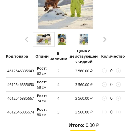
Цена с 
В 
Код товара
Опции
действующей 
Количество
наличии
скидкой
Рост:
4612546335643
2
3 560.00
₽
−
+
62 см
Рост:
4612546335650
4
3 560.00
₽
−
+
68 см
Рост:
4612546335667
4
3 560.00
₽
−
+
74 см
Рост:
4612546335674
3
3 560.00
₽
−
+
80 см
Итого:
0.00
₽