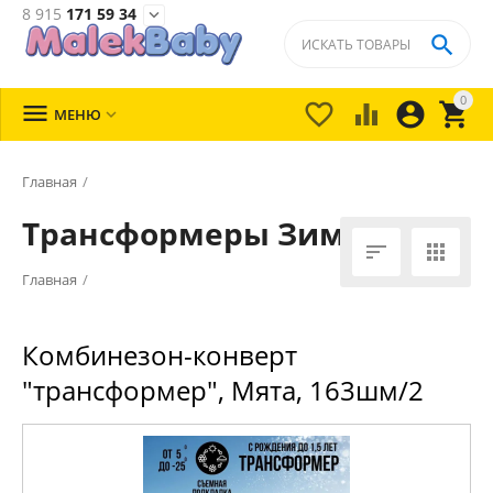
8 915
171 59 34


0





МЕНЮ

Главная
/
Трансформеры Зима


Главная
/
Комбинезон-конверт
"трансформер", Мята, 163шм/2