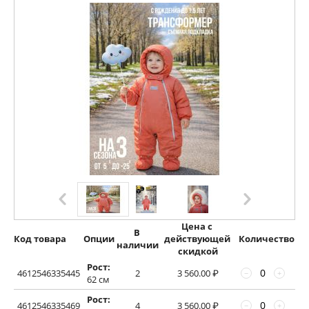
Цена с 
В 
Код товара
Опции
действующей 
Количество
наличии
скидкой
Рост:
4612546335445
2
3 560.00
₽
−
+
62 см
Рост:
4612546335469
4
3 560.00
₽
−
+