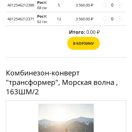
Рост:
4612546212388
5
3 560.00
₽
−
+
68 см
Рост:
4612546212371
12
3 560.00
₽
−
+
62 см
Итого:
0.00
₽
В КОРЗИНУ
Комбинезон-конверт
"трансформер", Морская волна ,
163ШМ/2