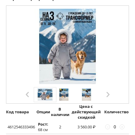
Цена с 
В 
Код товара
Опции
действующей 
Количество
наличии
скидкой
Рост:
4612546333496
2
3 560.00
₽
−
+
68 см