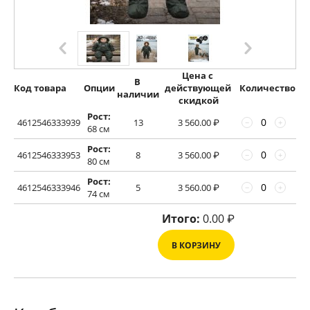
Цена с 
В 
Код товара
Опции
действующей 
Количество
наличии
скидкой
Рост:
4612546333939
13
3 560.00
₽
−
+
68 см
Рост:
4612546333953
8
3 560.00
₽
−
+
80 см
Рост:
4612546333946
5
3 560.00
₽
−
+
74 см
Итого:
0.00
₽
В КОРЗИНУ