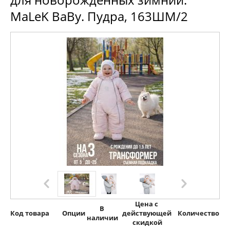
MaLeK BaBy. Пудра, 163ШМ/2
Цена с 
В 
Код товара
Опции
действующей 
Количество
наличии
скидкой