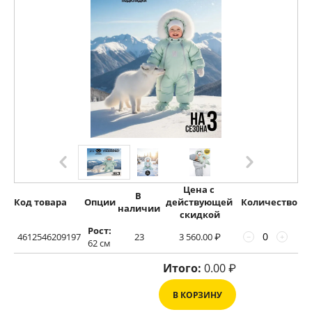
Цена с 
В 
Код товара
Опции
действующей 
Количество
наличии
скидкой
Рост:
4612546209197
23
3 560.00
₽
−
+
62 см
Итого:
0.00
₽
В КОРЗИНУ