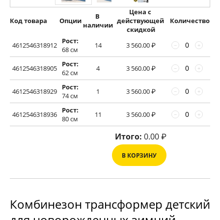
Цена с 
В 
Код товара
Опции
действующей 
Количество
наличии
скидкой
Рост:
4612546318912
14
3 560.00
₽
−
+
68 см
Рост:
4612546318905
4
3 560.00
₽
−
+
62 см
Рост:
4612546318929
1
3 560.00
₽
−
+
74 см
Рост:
4612546318936
11
3 560.00
₽
−
+
80 см
Итого:
0.00
₽
В КОРЗИНУ
Комбинезон трансформер детский
для новорожденных зимний.