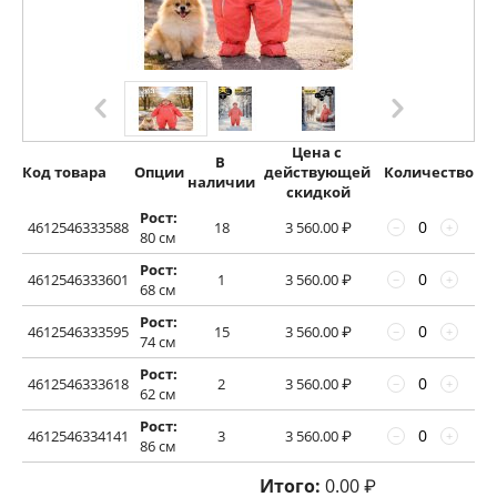
Цена с 
В 
Код товара
Опции
действующей 
Количество
наличии
скидкой
Рост:
4612546333588
18
3 560.00
₽
−
+
80 см
Рост:
4612546333601
1
3 560.00
₽
−
+
68 см
Рост:
4612546333595
15
3 560.00
₽
−
+
74 см
Рост:
4612546333618
2
3 560.00
₽
−
+
62 см
Рост:
4612546334141
3
3 560.00
₽
−
+
86 см
Итого:
0.00
₽