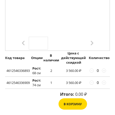
Цена с 
В 
Код товара
Опции
действующей 
Количество
наличии
скидкой
Рост:
4612546336893
2
3 560.00
₽
−
+
68 см
Рост:
4612546336909
1
3 560.00
₽
−
+
74 см
Итого:
0.00
₽
В КОРЗИНУ