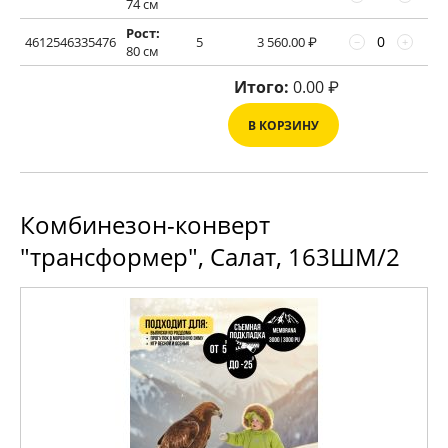
74 см
Рост:
4612546335476
5
3 560.00
₽
−
+
80 см
Итого:
0.00
₽
В КОРЗИНУ
Комбинезон-конверт
"трансформер", Салат, 163ШМ/2