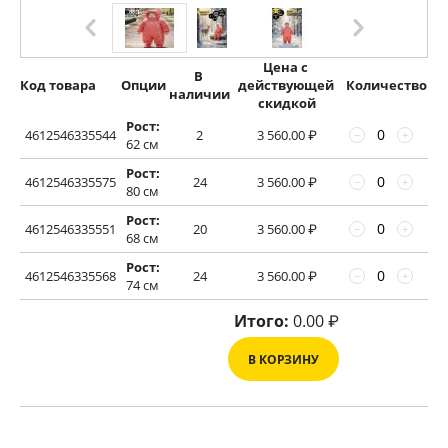
Цена с 
В 
Код товара
Опции
действующей 
Количество
наличии
скидкой
Рост:
4612546335544
2
3 560.00
₽
−
+
62 см
Рост:
4612546335575
24
3 560.00
₽
−
+
80 см
Рост:
4612546335551
20
3 560.00
₽
−
+
68 см
Рост:
4612546335568
24
3 560.00
₽
−
+
74 см
Итого:
0.00
₽
В КОРЗИНУ