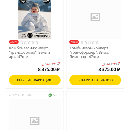
AКЦИЯ
AКЦИЯ
Комбинезон-конверт
Комбинезон-конверт
"трансформер", Белый
"трансформер", Зима,
арт.147шм
Лимонад 147шм
8 999.00
₽
8 999.00
₽
8 375.00
₽
8 375.00
₽
ВЫБЕРИТЕ ВАРИАЦИЮ
ВЫБЕРИТЕ ВАРИАЦИЮ
4612546318684
6 шт.
