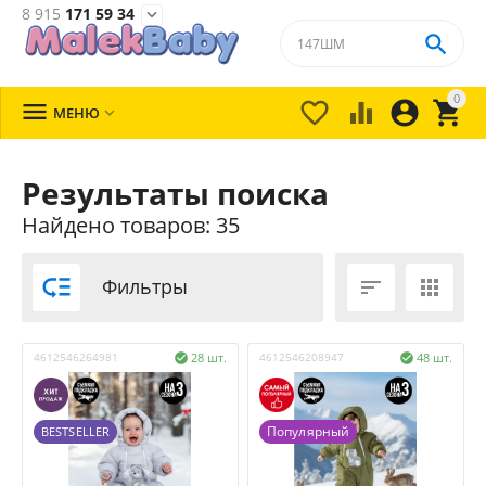
8 915
171 59 34


0





МЕНЮ

Результаты поиска
Найдено товаров: 35

Фильтры


4612546264981
28 шт.
4612546208947
48 шт.


Популярный
BESTSELLER