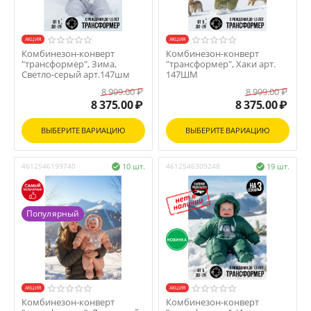
AКЦИЯ
AКЦИЯ
Комбинезон-конверт
Комбинезон-конверт
"трансформер", Зима,
"трансформер", Хаки арт.
Светло-серый арт.147шм
147ШМ
8 999.00
₽
8 999.00
₽
8 375.00
₽
8 375.00
₽
ВЫБЕРИТЕ ВАРИАЦИЮ
ВЫБЕРИТЕ ВАРИАЦИЮ
4612546199740
10 шт.
4612546309248
19 шт.


Популярный
AКЦИЯ
AКЦИЯ
Комбинезон-конверт
Комбинезон-конверт