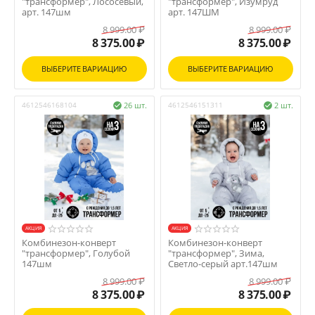
"трансформер", Лососевый,
"трансформер", Изумруд
арт. 147шм
арт. 147ШМ
8 999.00
₽
8 999.00
₽
8 375.00
₽
8 375.00
₽
ВЫБЕРИТЕ ВАРИАЦИЮ
ВЫБЕРИТЕ ВАРИАЦИЮ
4612546168104
26 шт.
4612546151311
2 шт.


AКЦИЯ
AКЦИЯ
Комбинезон-конверт
Комбинезон-конверт
"трансформер", Голубой
"трансформер", Зима,
147шм
Светло-серый арт.147шм
8 999.00
₽
8 999.00
₽
8 375.00
₽
8 375.00
₽