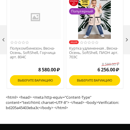
Популярный

AКЦИЯ
Полукомбинезон, Весна-
Куртка удлиненная , Весна-
Осень, SoftShell, Горчица
Осень, SoftShell, ПИОН арт.
О
арт. 804С
703С
8 588.00
₽
8 580.00
₽
6 256.00
₽
ВЫБЕРИТЕ ВАРИАЦИЮ
ВЫБЕРИТЕ ВАРИАЦИЮ
<html> <head> <meta http-equiv="Content-Type"
content="text/html; charset=UTF-8"> </head> <body>Verification:
bd205a45403eba3c</body> </html>