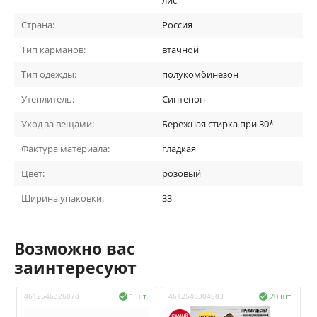
Страна:
Россия
Тип карманов:
втачной
Тип одежды:
полукомбинезон
Утеплитель:
Синтепон
Уход за вещами:
Бережная стирка при 30*
Фактура материала:
гладкая
Цвет:
розовый
Ширина упаковки:
33
Возможно вас
заинтересуют
4612546326078
1 шт.
4612546304083
20 шт.
4

