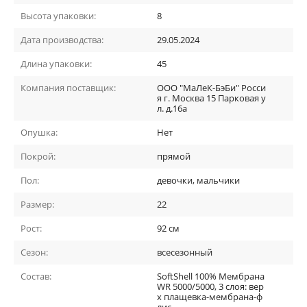
Высота упаковки:
8
Дата производства:
29.05.2024
Длина упаковки:
45
Компания поставщик:
ООО "МаЛеК-БэБи" Росси
я г. Москва 15 Парковая у
л. д.16а
Опушка:
Нет
Покрой:
прямой
Пол:
девочки, мальчики
Размер:
22
Рост:
92 см
Сезон:
всесезонный
Состав:
SoftShell 100% Мембрана
WR 5000/5000, 3 слоя: вер
х плащевка-мембрана-ф
лис