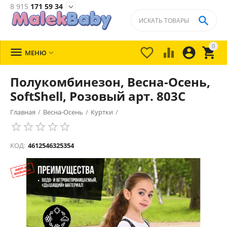
8 915
171 59 34


0





МЕНЮ

Полукомбинезон, Весна-Осень,
SoftShell, Розовый арт. 803С
Главная
/
Весна-Осень
/
Куртки
/
КОД:
4612546325354