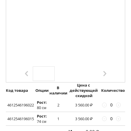
Цена с 
В 
Код товара
Опции
действующей 
Количество
наличии
скидкой
Рост:
4612546196022
2
3 560.00
₽
−
+
80 см
Рост:
4612546196015
1
3 560.00
₽
−
+
74 см