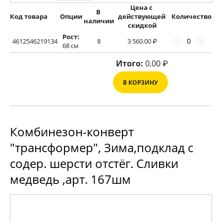
Цена с 
В 
Код товара
Опции
действующей 
Количество
наличии
скидкой
Рост:
4612546219134
8
3 560.00
₽
−
+
68 см
Итого:
0.00
₽
В КОРЗИНУ
Комбинезон-конверт
"трансформер", Зима,подклад с
содер. шерсти отстёг. Сливки
медведь ,арт. 167шм