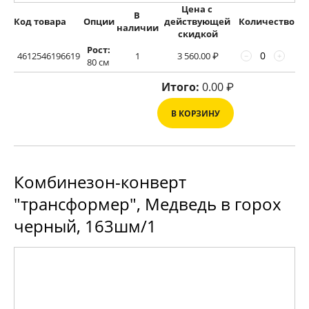
Цена с 
В 
Код товара
Опции
действующей 
Количество
наличии
скидкой
Рост:
4612546196619
1
3 560.00
₽
−
+
80 см
Итого:
0.00
₽
В КОРЗИНУ
Комбинезон-конверт
"трансформер", Медведь в горох
черный, 163шм/1