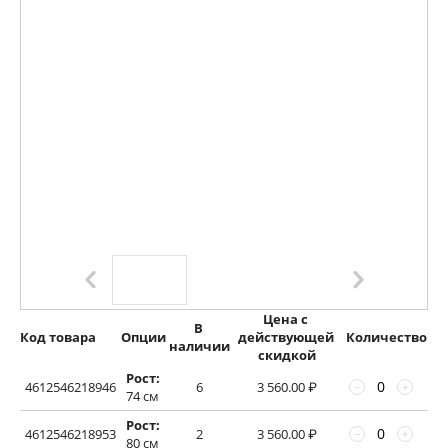
Цена с 
В 
Код товара
Опции
действующей 
Количество
наличии
скидкой
Рост:
4612546218946
6
3 560.00
₽
−
+
74 см
Рост:
4612546218953
2
3 560.00
₽
−
+
80 см