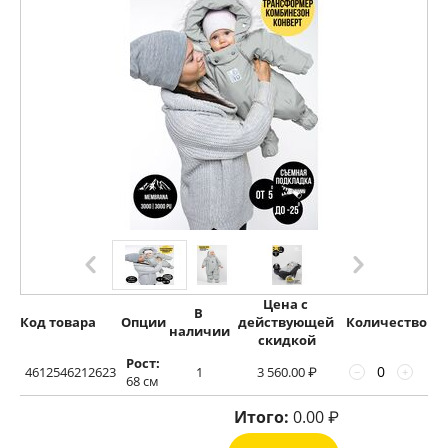
Цена с 
В 
Код товара
Опции
действующей 
Количество
наличии
скидкой
Рост:
4612546212623
1
3 560.00
₽
−
+
68 см
Итого:
0.00
₽