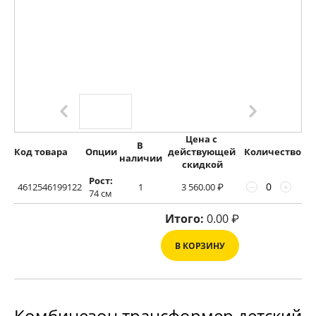
Цена с 
В 
Код товара
Опции
действующей 
Количество
наличии
скидкой
Рост:
4612546199122
1
3 560.00
₽
−
+
74 см
Итого:
0.00
₽
В КОРЗИНУ
Комбинезон трансформер детский