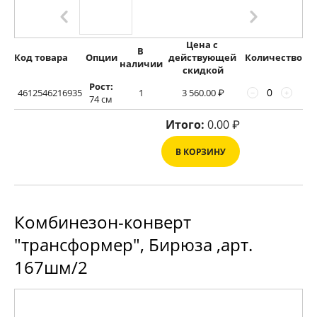
Цена с 
В 
Код товара
Опции
действующей 
Количество
наличии
скидкой
Рост:
4612546216935
1
3 560.00
₽
−
+
74 см
Итого:
0.00
₽
В КОРЗИНУ
Комбинезон-конверт
"трансформер", Бирюза ,арт.
167шм/2