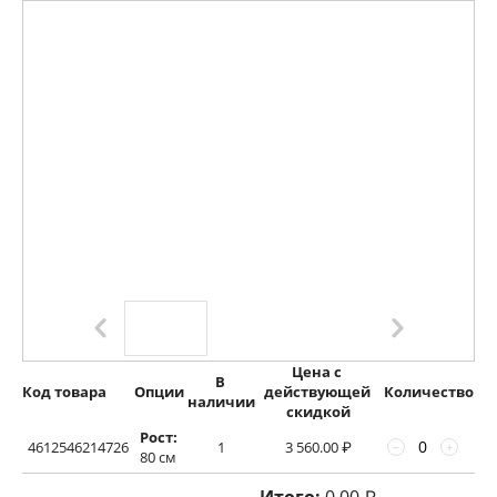
Цена с 
В 
Код товара
Опции
действующей 
Количество
наличии
скидкой
Рост:
4612546214726
1
3 560.00
₽
−
+
80 см