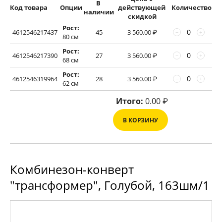
В 
Код товара
Опции
действующей 
Количество
наличии
скидкой
Рост:
4612546217437
45
3 560.00
₽
−
+
80 см
Рост:
4612546217390
27
3 560.00
₽
−
+
68 см
Рост:
4612546319964
28
3 560.00
₽
−
+
62 см
Итого:
0.00
₽
В КОРЗИНУ
Комбинезон-конверт
"трансформер", Голубой, 163шм/1