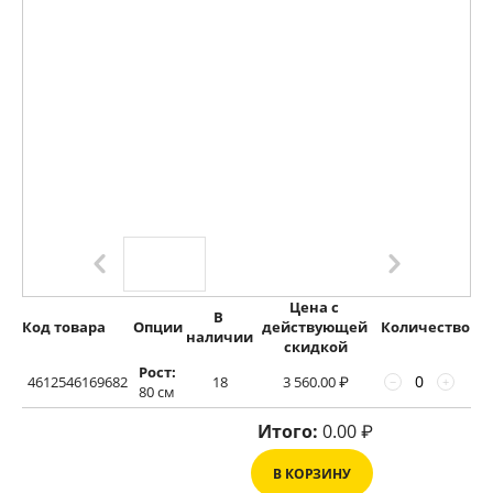
Цена с 
В 
Код товара
Опции
действующей 
Количество
наличии
скидкой
Рост:
4612546169682
18
3 560.00
₽
−
+
80 см
Итого:
0.00
₽
В КОРЗИНУ