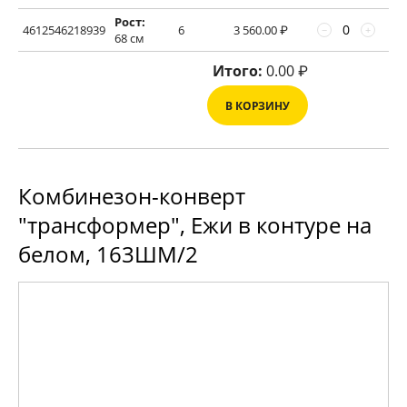
Рост:
4612546218939
6
3 560.00
₽
−
+
68 см
Итого:
0.00
₽
В КОРЗИНУ
Комбинезон-конверт
"трансформер", Ежи в контуре на
белом, 163ШМ/2