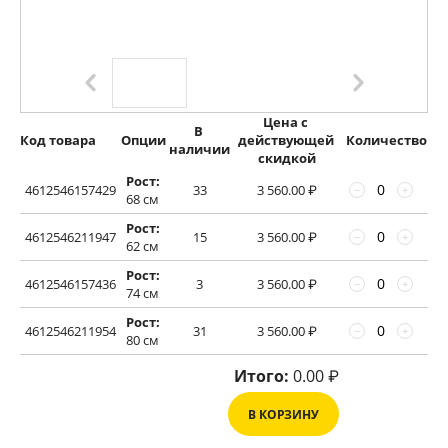
Цена с 
В 
Код товара
Опции
действующей 
Количество
наличии
скидкой
Рост:
4612546157429
33
3 560.00
₽
−
+
68 см
Рост:
4612546211947
15
3 560.00
₽
−
+
62 см
Рост:
4612546157436
3
3 560.00
₽
−
+
74 см
Рост:
4612546211954
31
3 560.00
₽
−
+
80 см
Итого:
0.00
₽
В КОРЗИНУ