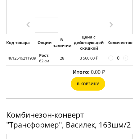
Цена с 
В 
Код товара
Опции
действующей 
Количество
наличии
скидкой
Рост:
4612546211909
28
3 560.00
₽
−
+
62 см
Итого:
0.00
₽
В КОРЗИНУ
Комбинезон-конверт
"Трансформер", Василек, 163шм/2