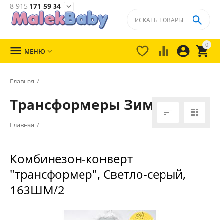
8 915
171 59 34


0





МЕНЮ

Главная
/
Трансформеры Зима


Главная
/
Комбинезон-конверт
"трансформер", Светло-серый,
163ШМ/2