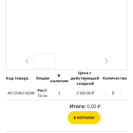
Цена с 
В 
Код товара
Опции
действующей 
Количество
наличии
скидкой
Рост:
4612546218298
2
3 560.00
₽
−
+
74 см
Итого:
0.00
₽
В КОРЗИНУ