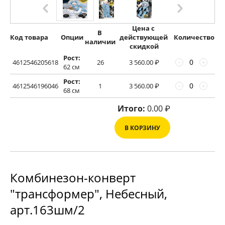
Цена с 
В 
Код товара
Опции
действующей 
Количество
наличии
скидкой
Рост:
4612546205618
26
3 560.00
₽
−
+
62 см
Рост:
4612546196046
1
3 560.00
₽
−
+
68 см
Итого:
0.00
₽
В КОРЗИНУ
Комбинезон-конверт
"трансформер", Небесный,
арт.163шм/2