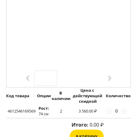
Цена с 
В 
Код товара
Опции
действующей 
Количество
наличии
скидкой
Рост:
4612546169569
2
3 560.00
₽
−
+
74 см
Итого:
0.00
₽
В КОРЗИНУ