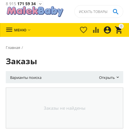
8 915
171 59 34


0





МЕНЮ

Главная
/
Заказы
Варианты поиска
Открыть
Заказы не найдены