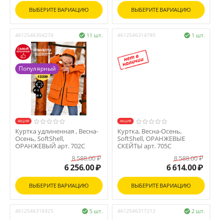
ВЫБЕРИТЕ ВАРИАЦИЮ
ВЫБЕРИТЕ ВАРИАЦИЮ
4612546304274
11 шт.
4612546314785
1 шт.


Популярный
AКЦИЯ
AКЦИЯ
Куртка удлиненная , Весна-
Куртка, Весна-Осень,
Осень, SoftShell,
SoftShell, ОРАНЖЕВЫЕ
ОРАНЖЕВЫЙ арт. 702С
СКЕЙТЫ арт. 705С
8 588.00
₽
8 588.00
₽
6 256.00
₽
6 614.00
₽
ВЫБЕРИТЕ ВАРИАЦИЮ
ВЫБЕРИТЕ ВАРИАЦИЮ
4612546316925
5 шт.
4612546317212
2 шт.

