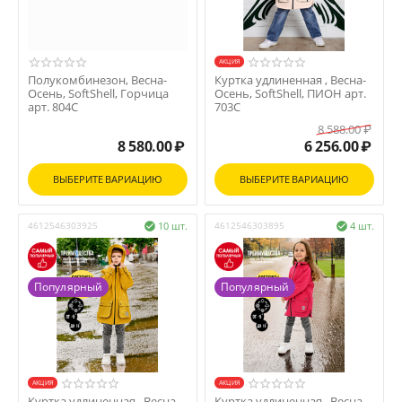
AКЦИЯ
Полукомбинезон, Весна-
Куртка удлиненная , Весна-
Осень, SoftShell, Горчица
Осень, SoftShell, ПИОН арт.
арт. 804С
703С
8 588.00
₽
8 580.00
₽
6 256.00
₽
ВЫБЕРИТЕ ВАРИАЦИЮ
ВЫБЕРИТЕ ВАРИАЦИЮ
4612546303925
10 шт.
4612546303895
4 шт.


Популярный
Популярный
AКЦИЯ
AКЦИЯ
Куртка удлиненная , Весна-
Куртка удлиненная , Весна-