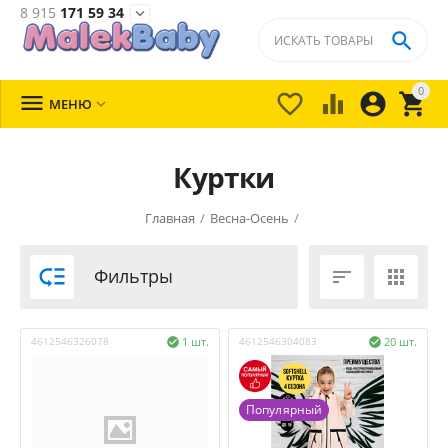
8 915
171 59 34


0





МЕНЮ

Куртки
Главная
/
Весна-Осень
/

Фильтры


4612546326078
1 шт.
4612546304083
20 шт.


Популярный