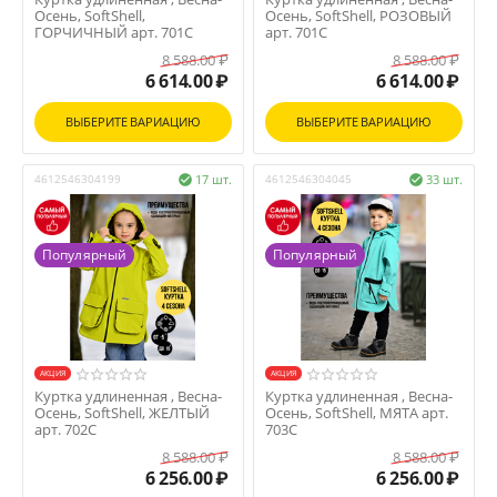
Осень, SoftShell,
Осень, SoftShell, РОЗОВЫЙ
ГОРЧИЧНЫЙ арт. 701С
арт. 701С
8 588.00
₽
8 588.00
₽
6 614.00
₽
6 614.00
₽
ВЫБЕРИТЕ ВАРИАЦИЮ
ВЫБЕРИТЕ ВАРИАЦИЮ
4612546304199
17 шт.
4612546304045
33 шт.


Популярный
Популярный
AКЦИЯ
AКЦИЯ
Куртка удлиненная , Весна-
Куртка удлиненная , Весна-
Осень, SoftShell, ЖЕЛТЫЙ
Осень, SoftShell, МЯТА арт.
арт. 702С
703С
8 588.00
₽
8 588.00
₽
6 256.00
₽
6 256.00
₽