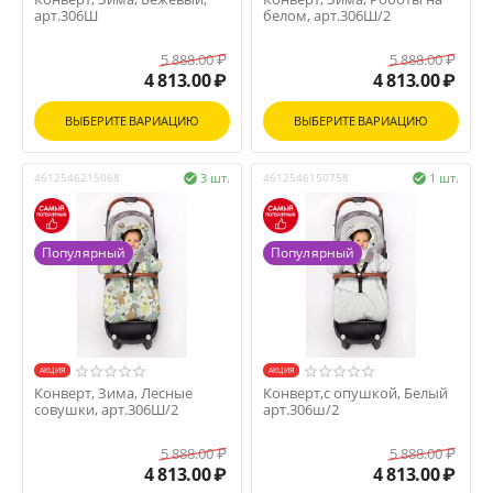
арт.306Ш
белом, арт.306Ш/2
5 888.00
₽
5 888.00
₽
4 813.00
₽
4 813.00
₽
ВЫБЕРИТЕ ВАРИАЦИЮ
ВЫБЕРИТЕ ВАРИАЦИЮ
4612546215068
3 шт.
4612546150758
1 шт.


Популярный
Популярный
AКЦИЯ
AКЦИЯ
Конверт, Зима, Лесные
Конверт,с опушкой, Белый
совушки, арт.306Ш/2
арт.306ш/2
5 888.00
₽
5 888.00
₽
4 813.00
₽
4 813.00
₽