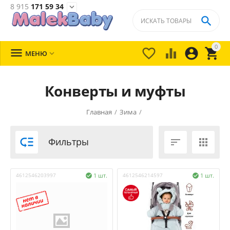
8 915
171 59 34


0





МЕНЮ

Конверты и муфты
Главная
/
Зима
/

Фильтры


4612546203997
1 шт.
4612546214597
1 шт.

