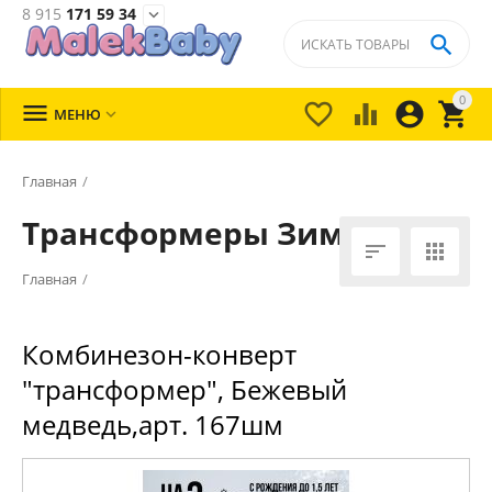
8 915
171 59 34


0





МЕНЮ

Главная
/
Трансформеры Зима


Главная
/
Комбинезон-конверт
"трансформер", Бежевый
медведь,арт. 167шм