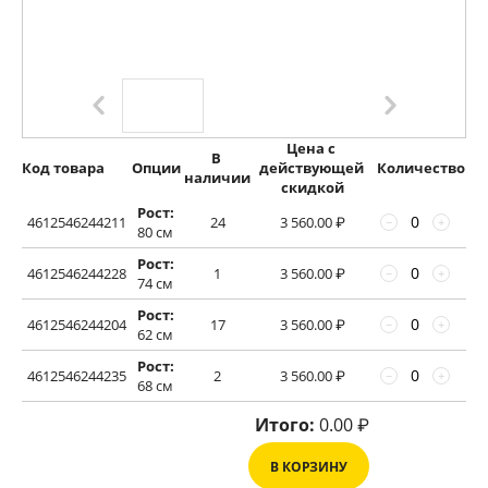
Цена с 
В 
Код товара
Опции
действующей 
Количество
наличии
скидкой
Рост:
4612546244211
24
3 560.00
₽
−
+
80 см
Рост:
4612546244228
1
3 560.00
₽
−
+
74 см
Рост:
4612546244204
17
3 560.00
₽
−
+
62 см
Рост:
4612546244235
2
3 560.00
₽
−
+
68 см
Итого:
0.00
₽
В КОРЗИНУ