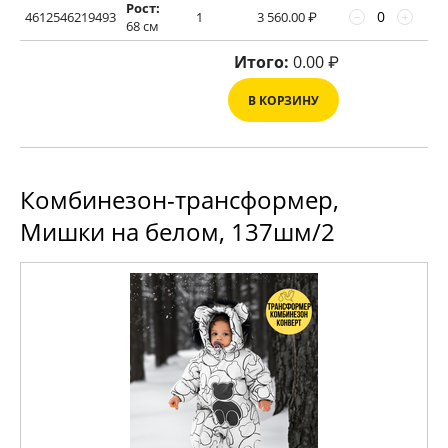
Рост:
4612546219493
1
3 560.00
₽
−
+
68 см
Итого:
0.00
₽
В КОРЗИНУ
Комбинезон-трансформер,
Мишки на белом, 137шм/2