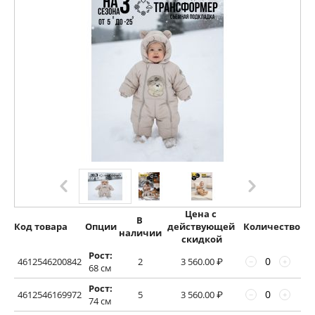
Цена с 
В 
Код товара
Опции
действующей 
Количество
наличии
скидкой
Рост:
4612546200842
2
3 560.00
₽
−
+
68 см
Рост:
4612546169972
5
3 560.00
₽
−
+
74 см