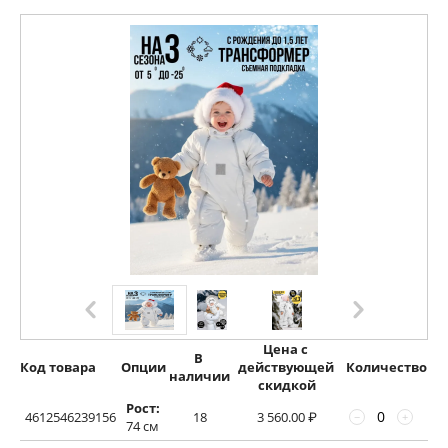
Цена с 
В 
Код товара
Опции
действующей 
Количество
наличии
скидкой
Рост:
4612546239156
18
3 560.00
₽
−
+
74 см