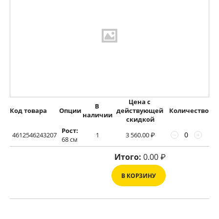
Цена с 
В 
Код товара
Опции
действующей 
Количество
наличии
скидкой
Рост:
4612546243207
1
3 560.00
₽
−
+
68 см
Итого:
0.00
₽
В КОРЗИНУ