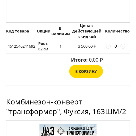
Цена с 
В 
Код товара
Опции
действующей 
Количество
наличии
скидкой
Рост:
4612546241692
1
3 560.00
₽
−
+
62 см
Итого:
0.00
₽
В КОРЗИНУ
Комбинезон-конверт
"трансформер", Фуксия, 163ШМ/2