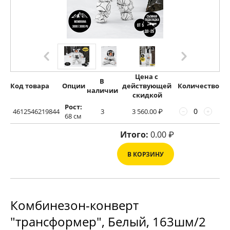
Цена с 
В 
Код товара
Опции
действующей 
Количество
наличии
скидкой
Рост:
4612546219844
3
3 560.00
₽
−
+
68 см
Итого:
0.00
₽
В КОРЗИНУ
Комбинезон-конверт
"трансформер", Белый, 163шм/2