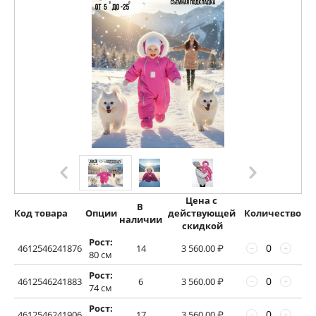
Цена с 
В 
Код товара
Опции
действующей 
Количество
наличии
скидкой
Рост:
4612546241876
14
3 560.00
₽
−
+
80 см
Рост:
4612546241883
6
3 560.00
₽
−
+
74 см
Рост:
4612546241906
17
3 560.00
₽
−
+