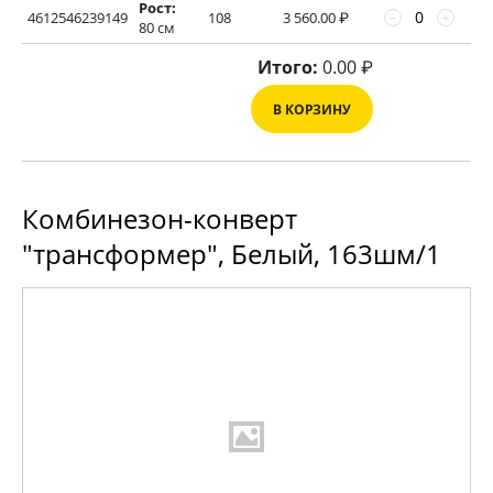
Рост:
4612546239149
108
3 560.00
₽
−
+
80 см
Итого:
0.00
₽
В КОРЗИНУ
Комбинезон-конверт
"трансформер", Белый, 163шм/1