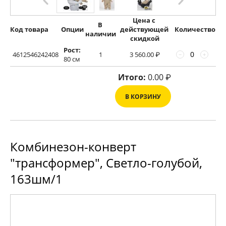
Цена с 
В 
Код товара
Опции
действующей 
Количество
наличии
скидкой
Рост:
4612546242408
1
3 560.00
₽
−
+
80 см
Итого:
0.00
₽
В КОРЗИНУ
Комбинезон-конверт
"трансформер", Светло-голубой,
163шм/1