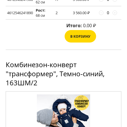
62 см
Рост:
4612546241890
2
3 560.00
₽
−
+
68 см
Итого:
0.00
₽
В КОРЗИНУ
Комбинезон-конверт
"трансформер", Темно-синий,
163ШМ/2