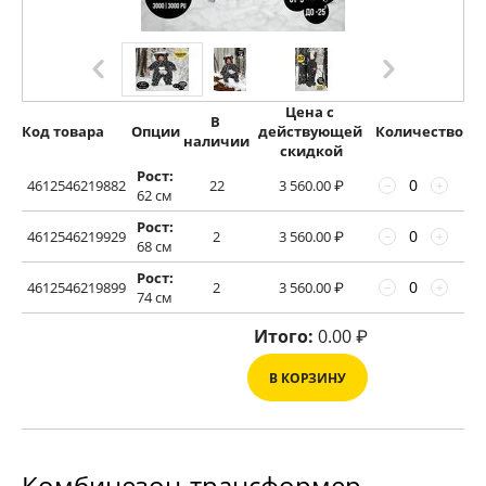
Цена с 
В 
Код товара
Опции
действующей 
Количество
наличии
скидкой
Рост:
4612546219882
22
3 560.00
₽
−
+
62 см
Рост:
4612546219929
2
3 560.00
₽
−
+
68 см
Рост:
4612546219899
2
3 560.00
₽
−
+
74 см
Итого:
0.00
₽
В КОРЗИНУ
Комбинезон-трансформер,