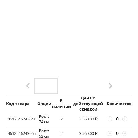
Цена с 
В 
Код товара
Опции
действующей 
Количество
наличии
скидкой
Рост:
4612546243641
2
3 560.00
₽
−
+
74 см
Рост:
4612546243665
2
3 560.00
₽
−
+
62 см