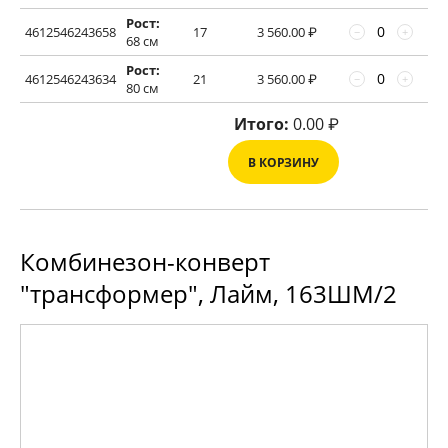
Рост:
4612546243658
17
3 560.00
₽
−
+
68 см
Рост:
4612546243634
21
3 560.00
₽
−
+
80 см
Итого:
0.00
₽
В КОРЗИНУ
Комбинезон-конверт
"трансформер", Лайм, 163ШМ/2