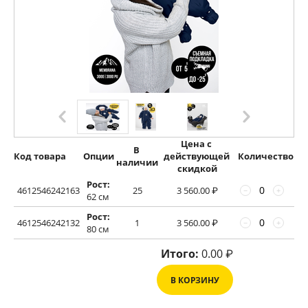
Цена с 
В 
Код товара
Опции
действующей 
Количество
наличии
скидкой
Рост:
4612546242163
25
3 560.00
₽
−
+
62 см
Рост:
4612546242132
1
3 560.00
₽
−
+
80 см
Итого:
0.00
₽
В КОРЗИНУ