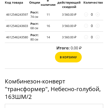
В 
Код товара
Опции
действующей 
Количество
наличии
скидкой
Рост:
4612546243597
11
3 560.00
₽
−
+
74 см
Рост:
4612546243603
16
3 560.00
₽
−
+
68 см
Рост:
4612546243580
14
3 560.00
₽
−
+
80 см
Итого:
0.00
₽
В КОРЗИНУ
Комбинезон-конверт
"трансформер", Небесно-голубой,
163ШМ/2