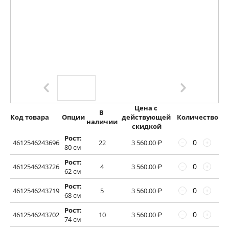
Цена с 
В 
Код товара
Опции
действующей 
Количество
наличии
скидкой
Рост:
4612546243696
22
3 560.00
₽
−
+
80 см
Рост:
4612546243726
4
3 560.00
₽
−
+
62 см
Рост:
4612546243719
5
3 560.00
₽
−
+
68 см
Рост:
4612546243702
10
3 560.00
₽
−
+
74 см