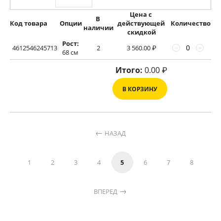
Цена с 
В 
Код товара
Опции
действующей 
Количество
наличии
скидкой
Рост:
4612546245713
2
3 560.00
₽
−
+
68 см
Итого:
0.00
₽
В КОРЗИНУ
НАЗАД
1
2
3
4
5
6
7
8
ВПЕРЕД