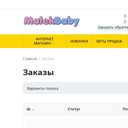
8
8
Заказать обратн
ИНТЕРНЕТ
НОВИНКИ
ХИТЫ ПРОДАЖ
МАГАЗИН

Главная
/
Заказы
Заказы
Варианты поиска
Статус
По
ID