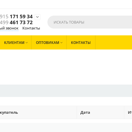
 915
171 59 34

 499
461 73 72
ый звонок
Контакты
КЛИЕНТАМ
ОПТОВИКАМ
КОНТАКТЫ


купатель
Дата
И