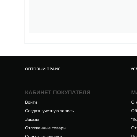
ОПТОВЫЙ ПРАЙС
УС
КАБИНЕТ ПОКУПАТЕЛЯ
М
Войти
О 
Создать учетную запись
Об
Заказы
“К
Отложенные товары
От
Список сравнения
По