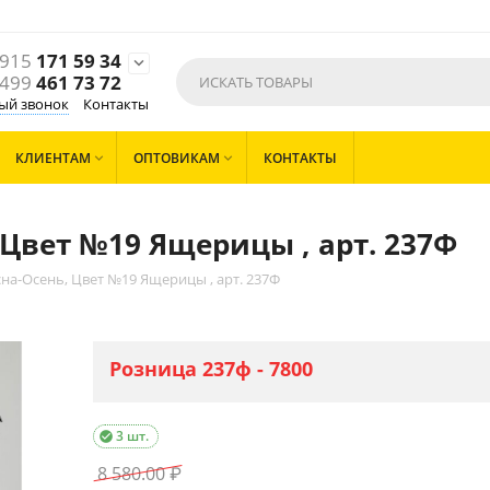
 915
171 59 34

 499
461 73 72
ый звонок
Контакты
КЛИЕНТАМ
ОПТОВИКАМ
КОНТАКТЫ


 Цвет №19 Ящерицы , арт. 237Ф
на-Осень, Цвет №19 Ящерицы , арт. 237Ф
Розница 237ф - 7800
3 шт.

8 580.00
₽