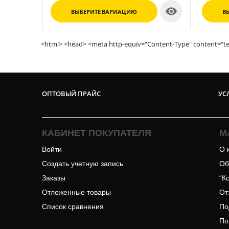
Цвет:
принт

ВЫБЕРИТЕ ВАРИАЦИЮ
В
<html> <head> <meta http-equiv="Content-Type" content="te
ОПТОВЫЙ ПРАЙС
УС
КАБИНЕТ ПОКУПАТЕЛЯ
М
Войти
О 
Создать учетную запись
Об
Заказы
“К
Отложенные товары
От
Список сравнения
По
По