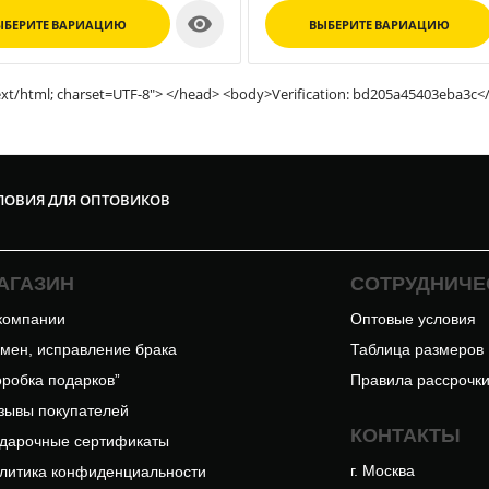

ЫБЕРИТЕ ВАРИАЦИЮ
ВЫБЕРИТЕ ВАРИАЦИЮ
xt/html; charset=UTF-8"> </head> <body>Verification: bd205a45403eba3c<
ЛОВИЯ ДЛЯ ОПТОВИКОВ
АГАЗИН
СОТРУДНИЧЕ
компании
Оптовые условия
мен, исправление брака
Таблица размеров
оробка подарков”
Правила рассрочк
зывы покупателей
КОНТАКТЫ
дарочные сертификаты
г. Москва
литика конфиденциальности