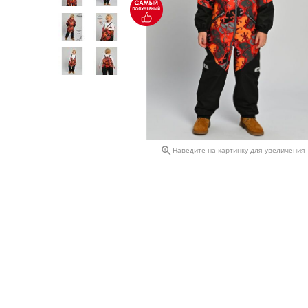

Наведите на картинку для увеличения