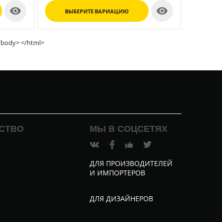


ВЫБЕРИТЕ ВАРИАЦИЮ
ВЫ
/body> </html>
СТВО
МЫ В СОЦСЕТЯХ
ДЛЯ ПРОИЗВОДИТЕЛЕЙ
И ИМПОРТЕРОВ
и
ДЛЯ ДИЗАЙНЕРОВ