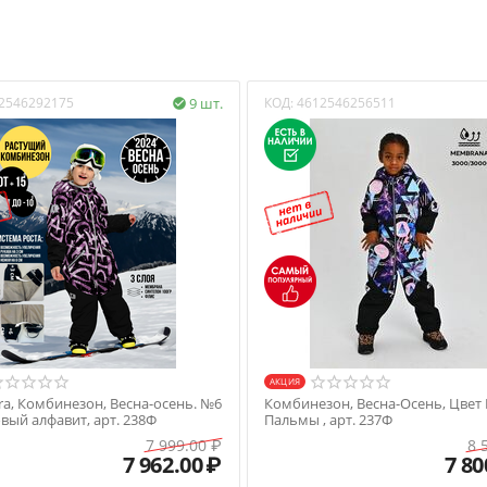
альчики
2546292175
9 шт.
КОД:
4612546256511

ый
на 100%пэ, утеплитель холофайбер 60 гр., Подкладка: Флис (100% ПЭ) +
ань
н
AКЦИЯ
a, Комбинезон, Весна-осень. №6
Комбинезон, Весна-Осень, Цвет
тирка при 30*
вый алфавит, арт. 238Ф
Пальмы , арт. 237Ф
7 999.00
₽
8 
7 962.00
₽
7 80