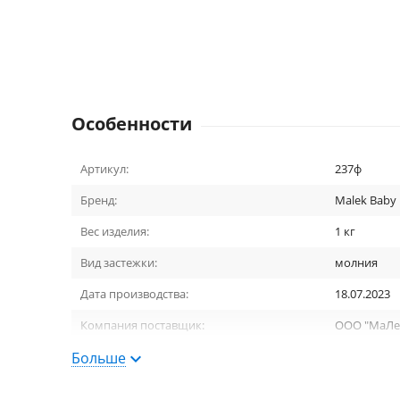
Особенности
Артикул:
237ф
Бренд:
Malek Baby
Вес изделия:
1 кг
Вид застежки:
молния
Дата производства:
18.07.2023
Компания поставщик:
ООО "МаЛеК-
Больше
Опушка:
Нет
Плотность синтетического утеплителя:
60 гр