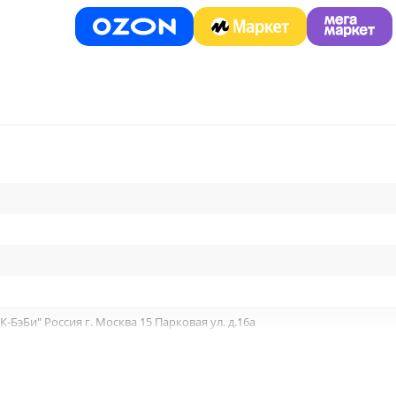
БэБи" Россия г. Москва 15 Парковая ул. д.16а