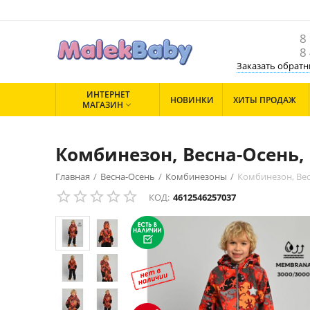
8
8
Заказать обратн
ИНТЕРНЕТ
НОВИНКИ
ХИТЫ ПРОДАЖ
МАГАЗИН

Комбинезон, Весна-Осень,
Главная
/
Весна-Осень
/
Комбинезоны
/
Комбинезон, Вес
КОД:
4612546257037