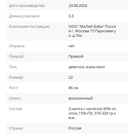
Дата производства:
23.08.2024
Длина упаковки:
0.3
Компания поставщик:
ООО "МаЛеК-БэБи" Росси
я г. Москва 15 Парковая у
л. д.16а
Опушка:
нет
Покрой:
Прямой
Пол:
девочки, мальчики
Размер:
22
Рост:
86 см
Сезон:
всесезонный
Состав:
3-нитка с начесом 85%-хл
опок,15%-ПЭ, 310-320 гр.к
в.м,
Страна:
Россия