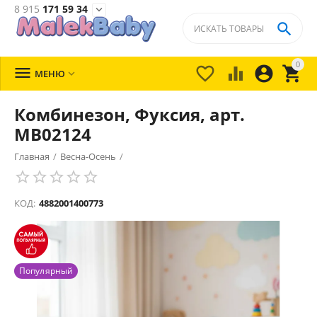
8 915
171 59 34


0





МЕНЮ

Комбинезон, Фуксия, арт.
MB02124
Главная
/
Весна-Осень
/
КОД:
4882001400773
Популярный