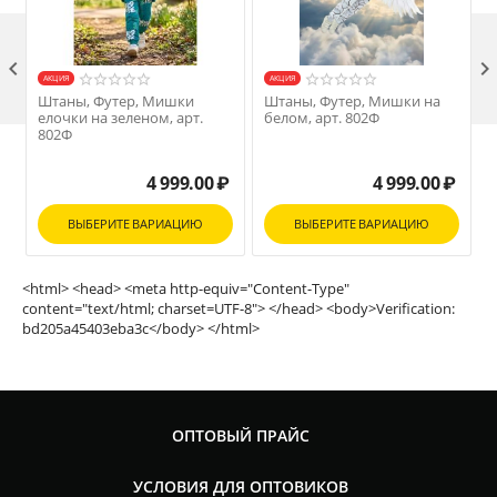

AКЦИЯ
AКЦИЯ
Штаны, Футер, Мишки
Штаны, Футер, Мишки на
елочки на зеленом, арт.
белом, арт. 802Ф
М
802Ф
4 999.00
₽
4 999.00
₽
ВЫБЕРИТЕ ВАРИАЦИЮ
ВЫБЕРИТЕ ВАРИАЦИЮ
<html> <head> <meta http-equiv="Content-Type"
content="text/html; charset=UTF-8"> </head> <body>Verification:
bd205a45403eba3c</body> </html>
ОПТОВЫЙ ПРАЙС
УСЛОВИЯ ДЛЯ ОПТОВИКОВ