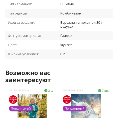
Тип карманов:
Вшитые
Тип одежды:
Комбинезон
Уход за вещами:
Бережная стирка при 30 г
радусах
Фактура материала:
Гладкая
Цвет:
Фуксия
Ширина упаковки:
0.2
Возможно вас
заинтересуют
4612546313283
2 шт.
4612546313085
7 шт.
4


Популярный
Популярный