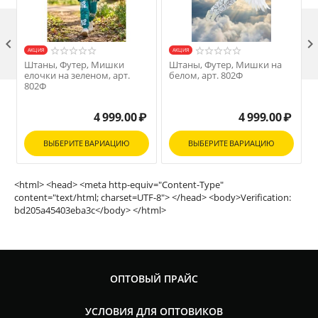

AКЦИЯ
AКЦИЯ
Штаны, Футер, Мишки
Штаны, Футер, Мишки на
елочки на зеленом, арт.
белом, арт. 802Ф
М
802Ф
4 999.00
₽
4 999.00
₽
ВЫБЕРИТЕ ВАРИАЦИЮ
ВЫБЕРИТЕ ВАРИАЦИЮ
<html> <head> <meta http-equiv="Content-Type"
content="text/html; charset=UTF-8"> </head> <body>Verification:
bd205a45403eba3c</body> </html>
ОПТОВЫЙ ПРАЙС
УСЛОВИЯ ДЛЯ ОПТОВИКОВ