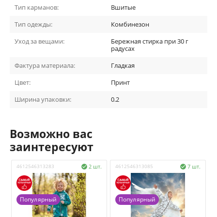
Тип карманов:
Вшитые
Тип одежды:
Комбинезон
Уход за вещами:
Бережная стирка при 30 г
радусах
Фактура материала:
Гладкая
Цвет:
Принт
Ширина упаковки:
0.2
Возможно вас
заинтересуют
4612546313283
2 шт.
4612546313085
7 шт.
4


Популярный
Популярный