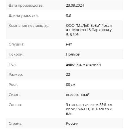
Дата производства:
23.08.2024
Длина упаковки:
0.3
Компания поставщик:
ООО "МаЛеК-БэБи" Росси
я г. Москва 15 Парковая у
л. д.16а
Опушка:
нет
Покрой:
Прямой
Пол:
девочки, мальчики
Размер:
22
Рост:
80 см
Сезон:
всесезонный
Состав:
3-нитка с начесом 85%-хл
опок,15%-ПЭ, 310-320 гр.к
в.м,
Страна:
Россия