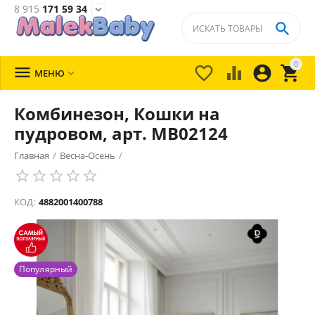
8 915
171 59 34


0





МЕНЮ

Комбинезон, Кошки на
пудровом, арт. MB02124
Главная
/
Весна-Осень
/
КОД:
4882001400788
Популярный