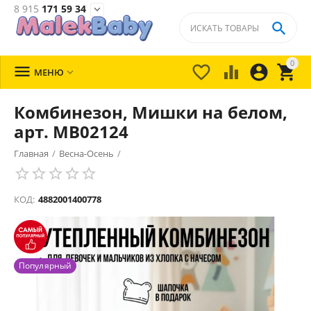
8 915
171 59 34


0





МЕНЮ

Комбинезон, Мишки на белом,
арт. MB02124
Главная
/
Весна-Осень
/
КОД:
4882001400778
Популярный