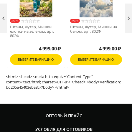

AКЦИЯ
AКЦИЯ
Штаны, Футер, Мишки
Штаны, Футер, Мишки на
елочки на зеленом, арт.
белом, арт. 802Ф
М
802Ф
4 999.00
₽
4 999.00
₽
ВЫБЕРИТЕ ВАРИАЦИЮ
ВЫБЕРИТЕ ВАРИАЦИЮ
<html> <head> <meta http-equiv="Content-Type"
content="text/html; charset=UTF-8"> </head> <body>Verification:
bd205a45403eba3c</body> </html>
ОПТОВЫЙ ПРАЙС
УСЛОВИЯ ДЛЯ ОПТОВИКОВ