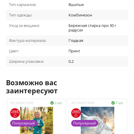
Тип карманов:
Вшитые
Тип одежды:
Комбинезон
Уход за вещами:
Бережная стирка при 30 г
радусах
Фактура материала:
Гладкая
Цвет:
Принт
Ширина упаковки:
0.2
Возможно вас
заинтересуют
4612546313283
2 шт.
4612546313085
7 шт.
4


Популярный
Популярный