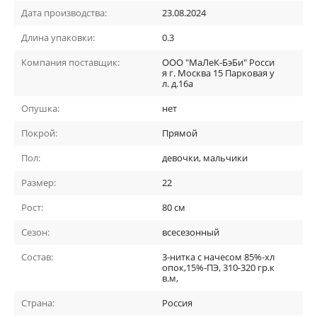
Дата производства:
23.08.2024
Длина упаковки:
0.3
Компания поставщик:
ООО "МаЛеК-БэБи" Росси
я г. Москва 15 Парковая у
л. д.16а
Опушка:
нет
Покрой:
Прямой
Пол:
девочки, мальчики
Размер:
22
Рост:
80 см
Сезон:
всесезонный
Состав:
3-нитка с начесом 85%-хл
опок,15%-ПЭ, 310-320 гр.к
в.м,
Страна:
Россия