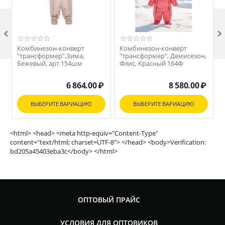

Комбинезон-конверт
Комбинезон-конверт
"трансформер",Зима,
"трансформер", Демисезон,
Бежевый, арт.154шм
Флис, Красный 164Ф
6 864.00
₽
8 580.00
₽
ВЫБЕРИТЕ ВАРИАЦИЮ
ВЫБЕРИТЕ ВАРИАЦИЮ
<html> <head> <meta http-equiv="Content-Type"
content="text/html; charset=UTF-8"> </head> <body>Verification:
bd205a45403eba3c</body> </html>
ОПТОВЫЙ ПРАЙС
УСЛОВИЯ ДЛЯ ОПТОВИКОВ