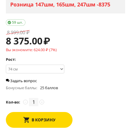
Розница 147шм, 165шм, 247шм -8375
59 шт.

8 999.00
₽
8 375.00
₽
Вы экономите:
624.00
₽
(
7
%)
Рост:
Задать вопрос
Бонусные баллы:
25 баллов
Кол-во:
−
+
В КОРЗИНУ