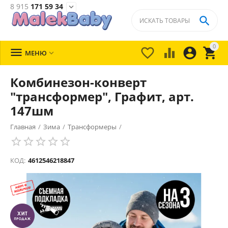
8 915
171 59 34


0





МЕНЮ

Комбинезон-конверт
"трансформер", Графит, арт.
147шм
Главная
/
Зима
/
Трансформеры
/
КОД:
4612546218847