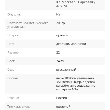
я г. Москва 15 Парковая у
л. д.16а
Опушка:
Нет
Плотность синтетического
200гр
утеплителя:
Покрой:
прямой
Пол:
девочки, мальчики
Размер:
22
Рост:
74 см
Сезон:
всесезонный
Состав:
верх-100%пэ. утеплитель
-синтепон 200гр, подстеж
ка съёмная с содержание
м шерсти 10%
Страна:
Россия
Тип карманов:
вшивной