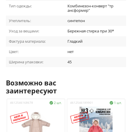
Тип одежды:
Комбинезон-конверт "тр
ансформер"
Утеплитель:
синтепон
Уход за вещами:
Бережная стирка при 30*
Фактура материала:
Гладкий
Цвет:
нет
Ширина упаковки:
45
Возможно вас
заинтересуют
4612546168678
2 шт.
4612546189901
1 шт.
4

