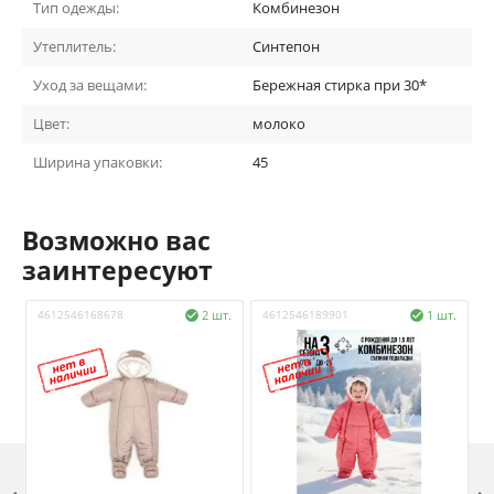
Тип одежды:
Комбинезон
Утеплитель:
Синтепон
Уход за вещами:
Бережная стирка при 30*
Цвет:
молоко
Ширина упаковки:
45
Возможно вас
заинтересуют
4612546168678
2 шт.
4612546189901
1 шт.
4

