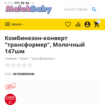
8 915
171 59 34


0





МЕНЮ

Комбинезон-конверт
"трансформер", Молочный
147шм
Главная
/
Зима
/
Трансформеры
/
КОД:
4612546054346