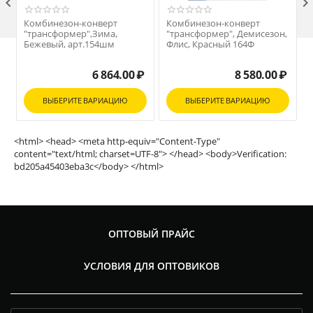

Комбинезон-конверт
Комбинезон-конверт
"трансформер",Зима,
"трансформер", Демисезон,
Бежевый, арт.154шм
Флис, Красный 164Ф
6 864.00
₽
8 580.00
₽
ВЫБЕРИТЕ ВАРИАЦИЮ
ВЫБЕРИТЕ ВАРИАЦИЮ
<html> <head> <meta http-equiv="Content-Type"
content="text/html; charset=UTF-8"> </head> <body>Verification:
bd205a45403eba3c</body> </html>
ОПТОВЫЙ ПРАЙС
УСЛОВИЯ ДЛЯ ОПТОВИКОВ