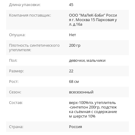
Длина упаковки:
45
Компания поставщик:
ООО "МаЛеК-БэБи" Росси
я г. Москва 15 Парковая у
л. д.16а
Опушка:
Нет
Плотность синтетического
200 гр
утеплителя:
Пол:
девочки, мальчики
Размер:
22
Рост:
68 см
Сезон:
всесезонный
Состав:
верх-100%пэ. утеплитель
-синтепон 200гр, подстеж
ка съёмная с содержание
м шерсти 10%
Страна:
Россия