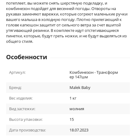
потеплеет, вы можете снять шерстяную подкладку, и
комбинезон подойдет для весенней погоды. Отвороты на
рукавах заменяют варежки, которые согреют маленькие ручки
вашего малыша в холодную погоду. Плотно прилегающий к
голове капюшон защитит от сильного ветра за счет вшитой
утягивающей резинки. В комплекте идут отстегивающиеся
пинетки, которые, будут греть ножки, и не будут выделяться из
общего стиля.
Особенности
Артикул:
Комбинезон - Трансформ
ер 147шм
Бренд:
Malek Baby
Вес изделия:
1 кг
Вид застежки:
молния
Высота упаковки:
15
Дата производства:
18.07.2023