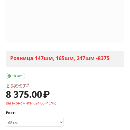
Розница 147шм, 165шм, 247шм -8375
18 шт.

8 999.00
₽
8 375.00
₽
Вы экономите:
624.00
₽
(
7
%)
Рост: