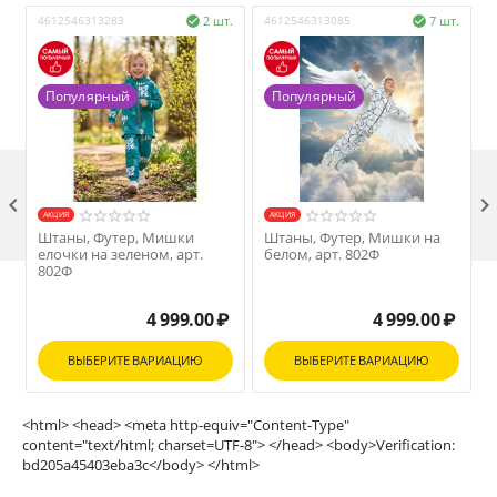
4612546313283
2 шт.
4612546313085
7 шт.
4


Популярный
Популярный

AКЦИЯ
AКЦИЯ
Штаны, Футер, Мишки
Штаны, Футер, Мишки на
елочки на зеленом, арт.
белом, арт. 802Ф
М
802Ф
4 999.00
₽
4 999.00
₽
ВЫБЕРИТЕ ВАРИАЦИЮ
ВЫБЕРИТЕ ВАРИАЦИЮ
<html> <head> <meta http-equiv="Content-Type"
content="text/html; charset=UTF-8"> </head> <body>Verification:
bd205a45403eba3c</body> </html>