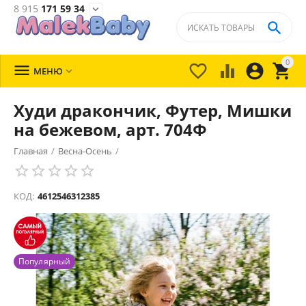
8 915
171 59 34


0





МЕНЮ

Худи дракончик, Футер, Мишки
на бежевом, арт. 704Ф
Главная
/
Весна-Осень
/
КОД:
4612546312385
Популярный