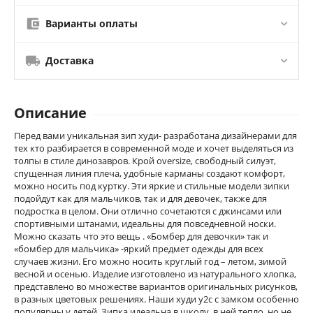
Варианты оплаты
Доставка
Описание
Перед вами уникальная зип худи- разработана дизайнерами для
тех кто разбирается в современной моде и хочет выделяться из
толпы в стиле динозавров. Крой oversize, свободный силуэт,
спущенная линия плеча, удобные карманы создают комфорт,
можно носить под куртку. Эти яркие и стильные модели зипки
подойдут как для мальчиков, так и для девочек, также для
подростка в целом. Они отлично сочетаются с джинсами или
спортивными штанами, идеальны для повседневной носки.
Можно сказать что это вещь . «Бомбер для девочки» так и
«бомбер для мальчика» -яркий предмет одежды для всех
случаев жизни. Его можно носить круглый год – летом, зимой
весной и осенью. Изделие изготовлено из натурального хлопка,
представлено во множестве вариантов оригинальных рисунков,
в разных цветовых решениях. Наши худи y2c с замком особенно
популярны у детей. Зипка идеальна в школу, в ней тепло, но не