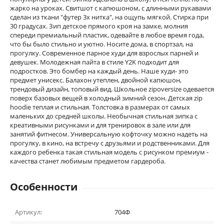
жарко на уроках. Свитшот с капюшоном, с длинными рукавами
сделан из ткани "футер 3х нитка", на ощупь мягкой. Стирка при
30 градусах. Зип детское прямого кроя на замке, молния
спереди премиальный пластик, одевайте в любое время года,
что бы было стильно и уютно. Носите дома, в спортзал, на
прогулку. Современное парное худи для взрослых парней и
девушек. Молодежная пайта в стиле Y2K подходит для
подростков. Это бомбер на каждый день. Наше худи- это
предмет унисекс. Балахон утеплен, двойной капюшон,
трендовый дизайн, топовый вид. Школьное zipoversize одeвается
поверх базовых вещей в холодный зимний сезон. Детская zip
hoodie теплая и стильная. Толстовка в размерах от самых
маленьких до средней школы. Необычная стильная зипка с
креативными рисунками и для тренировок в зале или для
занятий фитнесом. Универсальную кофточку можно надеть на
прогулку, в кино, на встречу с друзьями и родственниками. Для
каждого ребенка такая стильная модель с рисунком премиум -
качества станет любимым предметом гардероба.
Особенности
Артикул:
704Ф