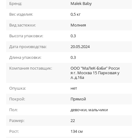
Бренд:
Malek Baby
Вес изделия:
0,5 кг
Вид застежки:
Молния
Высота упаковки:
0.3
Дата производства:
20.05.2024
Длина упаковки:
0.3
Компания поставщик:
ООО "МаЛеК-БэБи" Росси
я г. Москва 15 Парковая у
л. д.16а
Опушка:
нет
Покрой:
Прямой
Пол:
девочки, мальчики
Размер:
22
Рост:
134 см