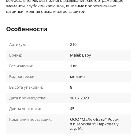
комбеза в тепле, без полного раздевания, светоотражающие
элементы, глубокий капюшон, вшивные прорезиненные
штрипки, молния с аква и ветро защитой.
Особенности
Артикул:
210
Бренд:
Malek Baby
Вес изделия:
1 кг
Вид застежки:
молния
Высота упаковки:
8
Дата производства:
18.07.2023
Длина упаковки:
45
Компания поставщик:
ООО "МаЛеК-БэБи" Росси
я г. Москва 15 Парковая у
л. д.16а