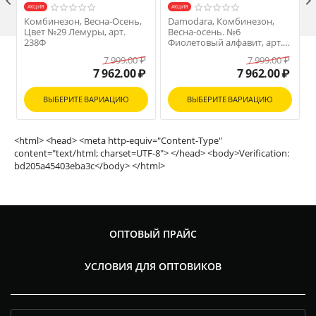

AКЦИЯ
AКЦИЯ
Комбинезон, Весна-Осень,
Damodara, Комбинезон,
Цвет №29 Лемуры, арт.
Весна-осень. №6
238Ф
Фиолетовый алфавит, арт.
238Ф
7 999.00
₽
7 999.00
₽
7 962.00
₽
7 962.00
₽
ВЫБЕРИТЕ ВАРИАЦИЮ
ВЫБЕРИТЕ ВАРИАЦИЮ
<html> <head> <meta http-equiv="Content-Type"
content="text/html; charset=UTF-8"> </head> <body>Verification:
bd205a45403eba3c</body> </html>
ОПТОВЫЙ ПРАЙС
УСЛОВИЯ ДЛЯ ОПТОВИКОВ