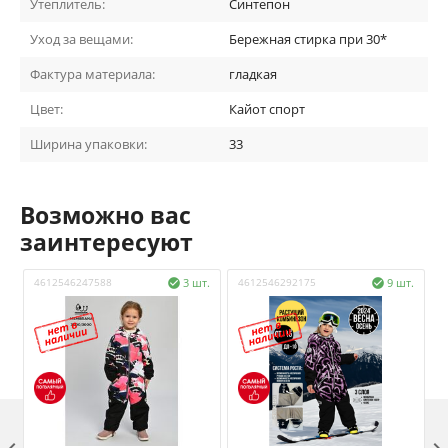
Утеплитель:
Синтепон
Уход за вещами:
Бережная стирка при 30*
Фактура материала:
гладкая
Цвет:
Кайот спорт
Ширина упаковки:
33
Возможно вас
заинтересуют
4612546247588
3 шт.
4612546292175
9 шт.
4

