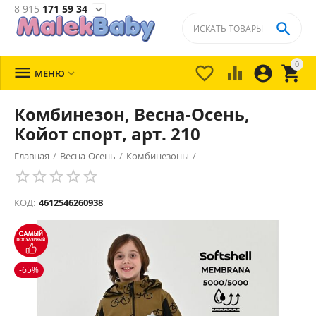
8 915
171 59 34


0





МЕНЮ

Комбинезон, Весна-Осень,
Койот спорт, арт. 210
Главная
/
Весна-Осень
/
Комбинезоны
/
КОД:
4612546260938
-65%