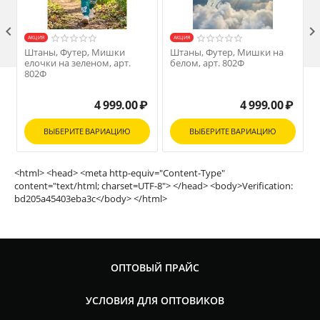

AКЦИЯ
AКЦИЯ
Штаны, Футер, Мишки
Штаны, Футер, Мишки на
елочки на зеленом, арт.
белом, арт. 802Ф
М
802Ф
4 999.00
₽
4 999.00
₽
ВЫБЕРИТЕ ВАРИАЦИЮ
ВЫБЕРИТЕ ВАРИАЦИЮ
<html> <head> <meta http-equiv="Content-Type"
content="text/html; charset=UTF-8"> </head> <body>Verification:
bd205a45403eba3c</body> </html>
ОПТОВЫЙ ПРАЙС
УСЛОВИЯ ДЛЯ ОПТОВИКОВ