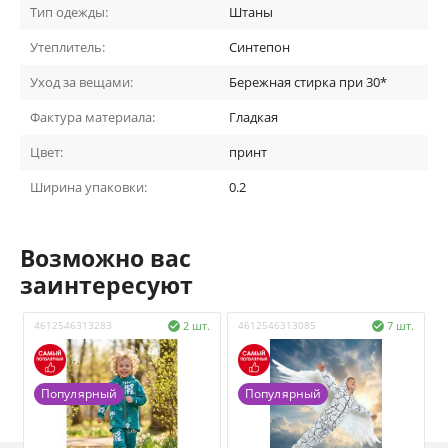
Тип одежды:
Штаны
Утеплитель:
Синтепон
Уход за вещами:
Бережная стирка при 30*
Фактура материала:
Гладкая
Цвет:
принт
Ширина упаковки:
0.2
Возможно вас
заинтересуют
4612546313283
2 шт.
4612546313085
7 шт.
4


Популярный
Популярный