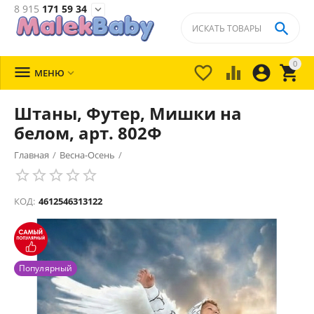
8 915
171 59 34


0





МЕНЮ

Штаны, Футер, Мишки на
белом, арт. 802Ф
Главная
/
Весна-Осень
/
КОД:
4612546313122
Популярный